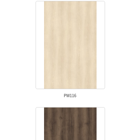
PW116