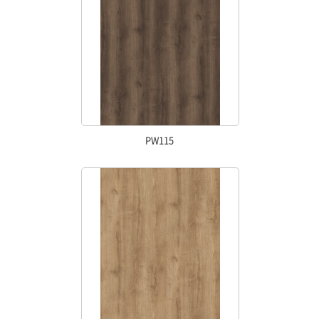
PW115